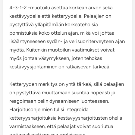
4-3-1-2 -muotoilu asettaa korkean arvon sekä
kestävyydelle että ketteryydelle. Pelaajien on
pystyttävä ylläpitämään korkeatehoisia
ponnistuksia koko ottelun ajan, mikä voi johtaa
lisääntyneeseen sydän- ja verisuoniterveyteen ajan
myötä. Kuitenkin muotoilun vaatimukset voivat
myös johtaa väsymykseen, joten tehokas
kestävyysjohtaminen on ratkaisevan tärkeää.
Ketteryyden merkitys on yhtä tärkeä, sillä pelaajien
on pystyttävä muuttamaan suuntaa nopeasti ja
reagoimaan pelin dynaamiseen luonteeseen.
Harjoitusohjelmien tulisi integroida
ketteryysharjoituksia kestävyysharjoitusten ohella
varmistaakseen, että pelaajat voivat suoriutua
optimaalisesti omissa rooleissaan.