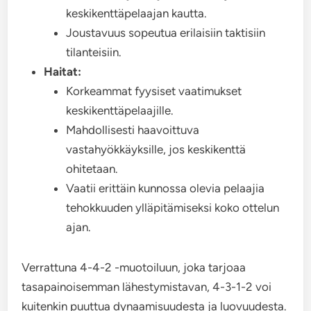
keskikenttäpelaajan kautta.
Joustavuus sopeutua erilaisiin taktisiin
tilanteisiin.
Haitat:
Korkeammat fyysiset vaatimukset
keskikenttäpelaajille.
Mahdollisesti haavoittuva
vastahyökkäyksille, jos keskikenttä
ohitetaan.
Vaatii erittäin kunnossa olevia pelaajia
tehokkuuden ylläpitämiseksi koko ottelun
ajan.
Verrattuna 4-4-2 -muotoiluun, joka tarjoaa
tasapainoisemman lähestymistavan, 4-3-1-2 voi
kuitenkin puuttua dynaamisuudesta ja luovuudesta.