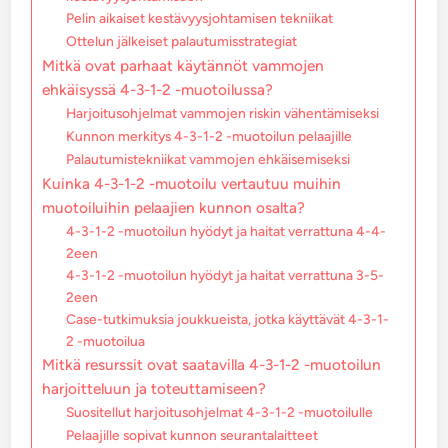
Pelin aikaiset kestävyysjohtamisen tekniikat
Ottelun jälkeiset palautumisstrategiat
Mitkä ovat parhaat käytännöt vammojen
ehkäisyssä 4-3-1-2 -muotoilussa?
Harjoitusohjelmat vammojen riskin vähentämiseksi
Kunnon merkitys 4-3-1-2 -muotoilun pelaajille
Palautumistekniikat vammojen ehkäisemiseksi
Kuinka 4-3-1-2 -muotoilu vertautuu muihin
muotoiluihin pelaajien kunnon osalta?
4-3-1-2 -muotoilun hyödyt ja haitat verrattuna 4-4-
2een
4-3-1-2 -muotoilun hyödyt ja haitat verrattuna 3-5-
2een
Case-tutkimuksia joukkueista, jotka käyttävät 4-3-1-
2 -muotoilua
Mitkä resurssit ovat saatavilla 4-3-1-2 -muotoilun
harjoitteluun ja toteuttamiseen?
Suositellut harjoitusohjelmat 4-3-1-2 -muotoilulle
Pelaajille sopivat kunnon seurantalaitteet