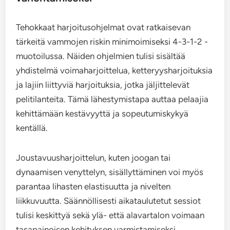
Tehokkaat harjoitusohjelmat ovat ratkaisevan
tärkeitä vammojen riskin minimoimiseksi 4-3-1-2 -
muotoilussa. Näiden ohjelmien tulisi sisältää
yhdistelmä voimaharjoittelua, ketteryysharjoituksia
ja lajiin liittyviä harjoituksia, jotka jäljittelevät
pelitilanteita. Tämä lähestymistapa auttaa pelaajia
kehittämään kestävyyttä ja sopeutumiskykyä
kentällä.
Joustavuusharjoittelun, kuten joogan tai
dynaamisen venyttelyn, sisällyttäminen voi myös
parantaa lihasten elastisuutta ja nivelten
liikkuvuutta. Säännöllisesti aikataulutetut sessiot
tulisi keskittyä sekä ylä- että alavartalon voimaan
tasapainoisen kehityksen varmistamiseksi.