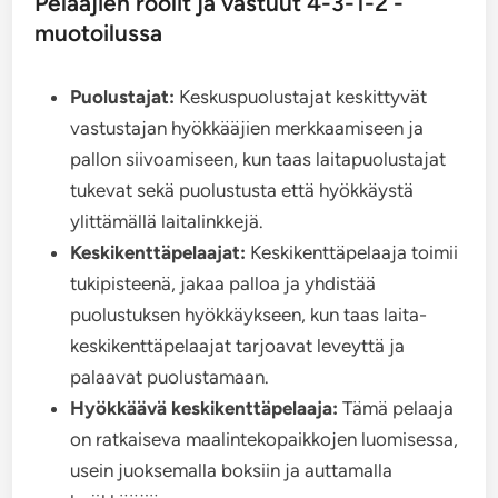
Pelaajien roolit ja vastuut 4-3-1-2 -
muotoilussa
Puolustajat:
Keskuspuolustajat keskittyvät
vastustajan hyökkääjien merkkaamiseen ja
pallon siivoamiseen, kun taas laitapuolustajat
tukevat sekä puolustusta että hyökkäystä
ylittämällä laitalinkkejä.
Keskikenttäpelaajat:
Keskikenttäpelaaja toimii
tukipisteenä, jakaa palloa ja yhdistää
puolustuksen hyökkäykseen, kun taas laita-
keskikenttäpelaajat tarjoavat leveyttä ja
palaavat puolustamaan.
Hyökkäävä keskikenttäpelaaja:
Tämä pelaaja
on ratkaiseva maalintekopaikkojen luomisessa,
usein juoksemalla boksiin ja auttamalla