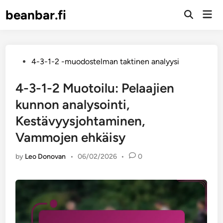
Skip
beanbar.fi
Mai
to
Open
Men
Search
content
Posted
4-3-1-2 -muodostelman taktinen analyysi
in
4-3-1-2 Muotoilu: Pelaajien
kunnon analysointi,
Kestävyysjohtaminen,
Vammojen ehkäisy
by
Leo Donovan
•
06/02/2026
•
0