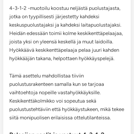
4-3-1-2 -muotoilu koostuu neljästä puolustajasta,
jotka on tyypillisesti järjestetty kahdeksi
keskuspuolustajaksi ja kahdeksi laitapuolustajaksi.
Heidän edessään toimii kolme keskikenttäpelaajaa,
joista yksi on yleensä keskellä ja muut laidoilla.
Hyökkäävä keskikenttäpelaaja pelaa juuri kahden
hyökkääjän takana, helpottaen hyökkäyspelejä.
Tämä asettelu mahdollistaa tiiviin
puolustusrakenteen samalla kun se tarjoaa
vaihtoehtoja nopeille vastahyökkäyksille.
Keskikenttäkolmikko voi sopeutua sekä
puolustustehtäviin että hyökkäystukeen, mikä tekee
siitä monipuolisen erilaisissa ottelutilanteissa.