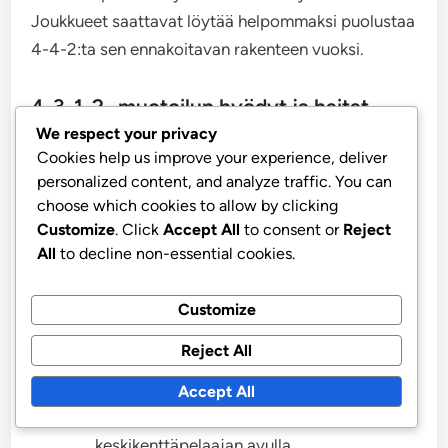
Joukkueet saattavat löytää helpommaksi puolustaa
4-4-2:ta sen ennakoitavan rakenteen vuoksi.
4-3-1-2 -muotoilun hyödyt ja haitat
verrattuna 3-5-2:een
We respect your privacy
Cookies help us improve your experience, deliver
personalized content, and analyze traffic. You can
Kun vertaillaan 4-3-1-2 -muotoilua 3-5-2:een,
choose which cookies to allow by clicking
molemmilla muotoiluilla on omat vahvuutensa ja
Customize
. Click
Accept All
to consent or
Reject
heikkoutensa. 3-5-2 voi tarjota leveyttä ja tukea
All
to decline non-essential cookies.
sekä puolustuksessa että hyökkäyksessä, mutta se
voi jättää joukkueen alttiiksi keskialueilla, jos
Customize
laitapuolustajat eivät seuraa tehokkaasti.
Reject All
Hyödyt:
Accept All
Vahva keskusläsnäolo kolmen
keskikenttäpelaajan avulla.