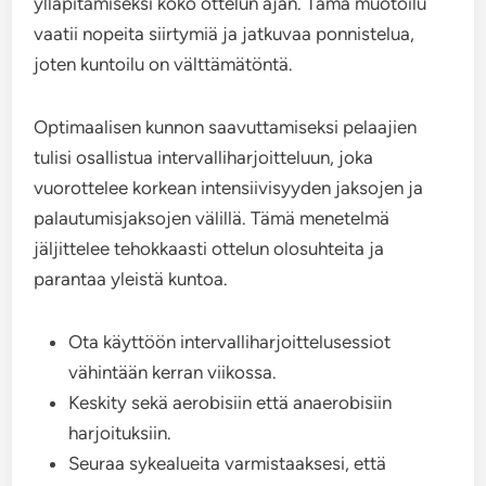
ylläpitämiseksi koko ottelun ajan. Tämä muotoilu
vaatii nopeita siirtymiä ja jatkuvaa ponnistelua,
joten kuntoilu on välttämätöntä.
Optimaalisen kunnon saavuttamiseksi pelaajien
tulisi osallistua intervalliharjoitteluun, joka
vuorottelee korkean intensiivisyyden jaksojen ja
palautumisjaksojen välillä. Tämä menetelmä
jäljittelee tehokkaasti ottelun olosuhteita ja
parantaa yleistä kuntoa.
Ota käyttöön intervalliharjoittelusessiot
vähintään kerran viikossa.
Keskity sekä aerobisiin että anaerobisiin
harjoituksiin.
Seuraa sykealueita varmistaaksesi, että