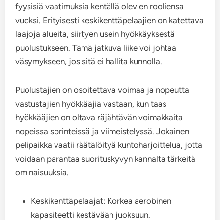
fyysisiä vaatimuksia kentällä olevien rooliensa
vuoksi. Erityisesti keskikenttäpelaajien on katettava
laajoja alueita, siirtyen usein hyökkäyksestä
puolustukseen. Tämä jatkuva liike voi johtaa
väsymykseen, jos sitä ei hallita kunnolla.
Puolustajien on osoitettava voimaa ja nopeutta
vastustajien hyökkääjiä vastaan, kun taas
hyökkääjien on oltava räjähtävän voimakkaita
nopeissa sprinteissä ja viimeistelyssä. Jokainen
pelipaikka vaatii räätälöityä kuntoharjoittelua, jotta
voidaan parantaa suorituskyvyn kannalta tärkeitä
ominaisuuksia.
Keskikenttäpelaajat: Korkea aerobinen
kapasiteetti kestävään juoksuun.