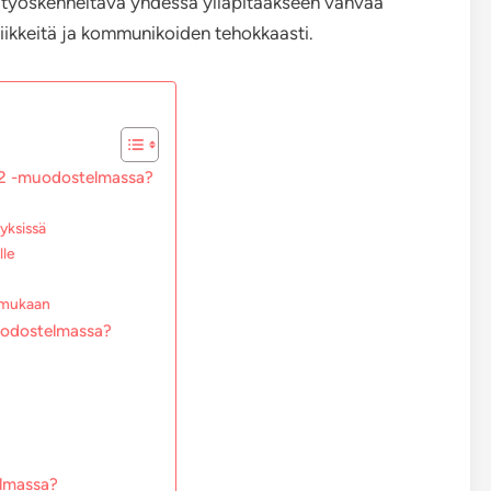
n työskenneltävä yhdessä ylläpitääkseen vahvaa
iikkeitä ja kommunikoiden tehokkaasti.
1-2 -muodostelmassa?
yksissä
lle
 mukaan
muodostelmassa?
elmassa?