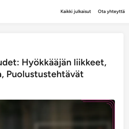
Kaikki julkaisut
Ota yhteyttä
udet: Hyökkääjän liikkeet,
, Puolustustehtävät