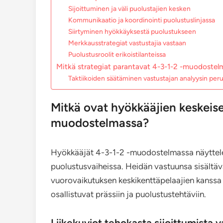
Sijoittuminen ja väli puolustajien kesken
Kommunikaatio ja koordinointi puolustuslinjassa
Siirtyminen hyökkäyksestä puolustukseen
Merkkausstrategiat vastustajia vastaan
Puolustusroolit erikoistilanteissa
Mitkä strategiat parantavat 4-3-1-2 -muodoste
Taktiikoiden säätäminen vastustajan analyysin peru
Mitkä ovat hyökkääjien keskeise
muodostelmassa?
Hyökkääjät 4-3-1-2 -muodostelmassa näyttelev
puolustusvaiheissa. Heidän vastuunsa sisältävä
vuorovaikutuksen keskikenttäpelaajien kanssa
osallistuvat prässiin ja puolustustehtäviin.
Liikekuviot tehokasta sijoittumista 