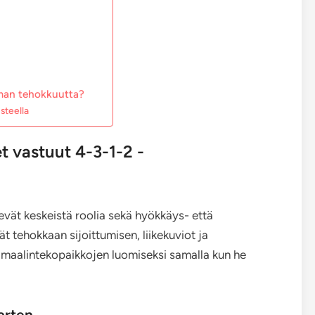
lman tehokkuutta?
steella
t vastuut 4-3-1-2 -
ät keskeistä roolia sekä hyökkäys- että
t tehokkaan sijoittumisen, liikekuviot ja
 maalintekopaikkojen luomiseksi samalla kun he
varten