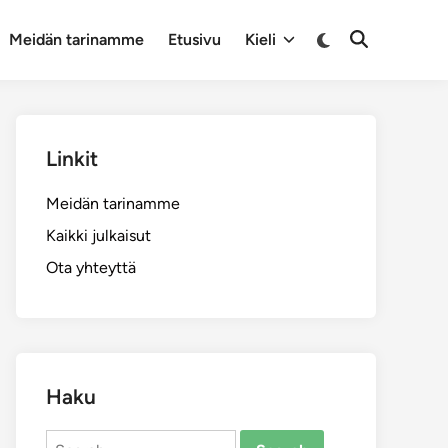
Switch
Meidän tarinamme
Etusivu
Kieli
Open
to
Search
dark
mode
Linkit
Meidän tarinamme
Kaikki julkaisut
Ota yhteyttä
Haku
Search