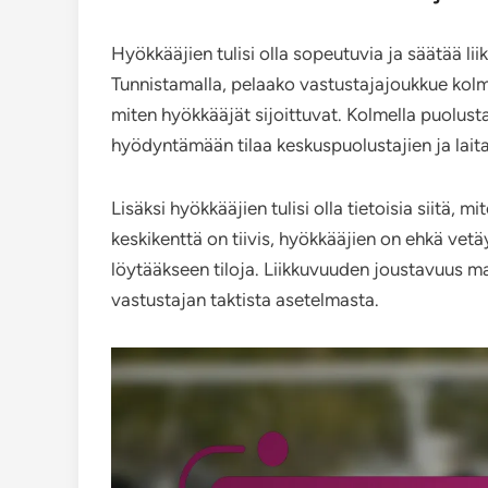
Hyökkääjien tulisi olla sopeutuvia ja säätää 
Tunnistamalla, pelaako vastustajajoukkue kolmell
miten hyökkääjät sijoittuvat. Kolmella puolust
hyödyntämään tilaa keskuspuolustajien ja laitap
Lisäksi hyökkääjien tulisi olla tietoisia siitä, 
keskikenttä on tiivis, hyökkääjien on ehkä ve
löytääkseen tiloja. Liikkuvuuden joustavuus m
vastustajan taktista asetelmasta.