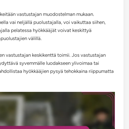
liikkeitään vastustajan muodostelman mukaan.
a vai neljällä puolustajalla, voi vaikuttaa siihen,
ajalla pelatessa hyökkääjät voivat keskittyä
uolustajien välillä.
miten vastustajan keskikenttä toimii. Jos vastustajan
täydyttävä syvemmälle luodakseen ylivoimaa tai
ahdollistaa hyökkääjien pysyä tehokkaina riippumatta