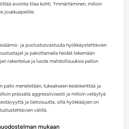
yöttää avointa tilaa kohti. Ymmärtäminen, milloin
e joukkuepelille.
ssäämis- ja puolustusvastuuta hyökkäystehtävien
la puolustajat ja pakottamalla heidät tekemään
tajan rakentelua ja luoda mahdollisuuksia pallon
n pallo menetetään, tukeakseen keskikenttää ja
loin prässätä aggressiivisesti ja milloin vetäytyä
stävyyttä ja tietoisuutta, sillä hyökkääjien on
stustehtävien välillä.
 muodostelman mukaan