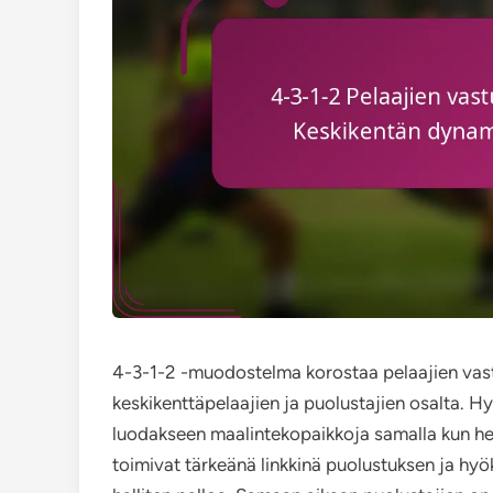
4-3-1-2 -muodostelma korostaa pelaajien vastuut
keskikenttäpelaajien ja puolustajien osalta. Hyö
luodakseen maalintekopaikkoja samalla kun he 
toimivat tärkeänä linkkinä puolustuksen ja hyök