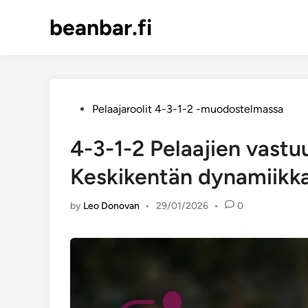
Skip
beanbar.fi
to
content
Posted
Pelaajaroolit 4-3-1-2 -muodostelmassa
in
4-3-1-2 Pelaajien vastu
Keskikentän dynamiikka
by
Leo Donovan
•
29/01/2026
•
0