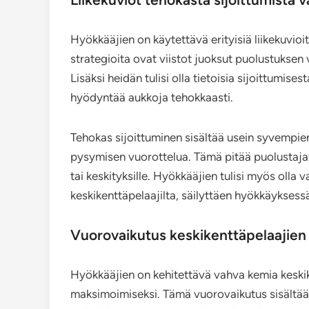
Hyökkääjien on käytettävä erityisiä liikekuvioit
strategioita ovat viistot juoksut puolustuksen 
Lisäksi heidän tulisi olla tietoisia sijoittumise
hyödyntää aukkoja tehokkaasti.
Tehokas sijoittuminen sisältää usein syvempie
pysymisen vuorottelua. Tämä pitää puolustajat
tai keskityksille. Hyökkääjien tulisi myös oll
keskikenttäpelaajilta, säilyttäen hyökkäykses
Vuorovaikutus keskikenttäpelaajien
Hyökkääjien on kehitettävä vahva kemia keski
maksimoimiseksi. Tämä vuorovaikutus sisältää 