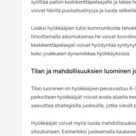
syöttää pallon keskikenttäpelaajalle ja tekee he
voivat häiritä puolustuslinjoja ja luoda selkei
Lisäksi hyökkääjien tulisi kommunikoida tehokk
Ilmoittamalla aikomuksensa he voivat koordinoid
keskikenttäpelaajat voivat hyödyntää syntynyt
koko joukkueen dynamiikkaa hyökkäyksissä.
Tilan ja mahdollisuuksien luominen 
Tilan luominen on hyökkääjien perusvastuu 4-
paikoiltaan hyökkääjät voivat avata alueita kesk
saavuttaa strategisilla juoksuilla, jotka vievät 
Hyökkääjät voivat myös luoda mahdollisuuksia s
sitoutumaan. Esimerkiksi juoksemalla kaukaise