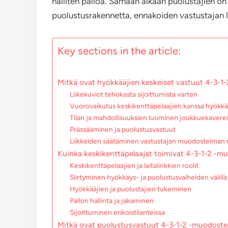
halliten palloa. Samaan aikaan puolustajien o
puolustusrakennetta, ennakoiden vastustajan l
Key sections in the article:
Mitkä ovat hyökkääjien keskeiset vastuut 4-3-
Liikekuviot tehokasta sijoittumista varten
Vuorovaikutus keskikenttäpelaajien kanssa hyökkä
Tilan ja mahdollisuuksien luominen joukkuekaverei
Prässääminen ja puolustusvastuut
Liikkeiden säätäminen vastustajan muodostelman
Kuinka keskikenttäpelaajat toimivat 4-3-1-2 -
Keskikenttäpelaajien ja laitalinkkien roolit
Siirtyminen hyökkäys- ja puolustusvaiheiden välillä
Hyökkääjien ja puolustajien tukeminen
Pallon hallinta ja jakaminen
Sijoittuminen erikoistilanteissa
Mitkä ovat puolustusvastuut 4-3-1-2 -muodost