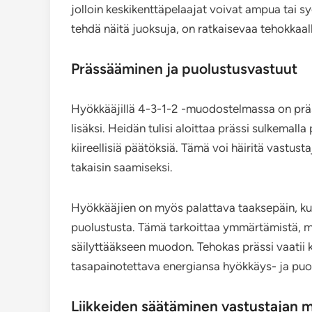
jolloin keskikenttäpelaajat voivat ampua tai s
tehdä näitä juoksuja, on ratkaisevaa tehokkaall
Prässääminen ja puolustusvastuut
Hyökkääjillä 4-3-1-2 -muodostelmassa on prä
lisäksi. Heidän tulisi aloittaa prässi sulkemal
kiireellisiä päätöksiä. Tämä voi häiritä vastus
takaisin saamiseksi.
Hyökkääjien on myös palattava taaksepäin, ku
puolustusta. Tämä tarkoittaa ymmärtämistä, mil
säilyttääkseen muodon. Tehokas prässi vaatii ke
tasapainotettava energiansa hyökkäys- ja puolu
Liikkeiden säätäminen vastustajan