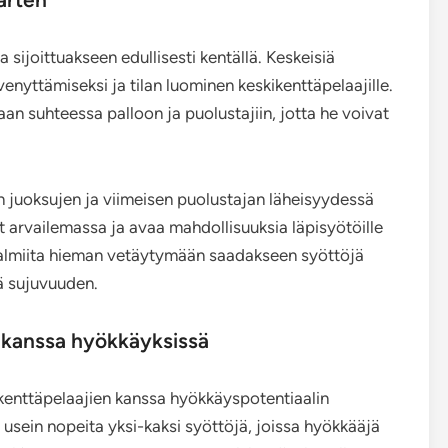
a sijoittuakseen edullisesti kentällä. Keskeisiä
venyttämiseksi ja tilan luominen keskikenttäpelaajille.
staan suhteessa palloon ja puolustajiin, jotta he voivat
n juoksujen ja viimeisen puolustajan läheisyydessä
 arvailemassa ja avaa mahdollisuuksia läpisyötöille
a valmiita hieman vetäytymään saadakseen syöttöjä
sä sujuvuuden.
 kanssa hyökkäyksissä
kenttäpelaajien kanssa hyökkäyspotentiaalin
usein nopeita yksi-kaksi syöttöjä, joissa hyökkääjä