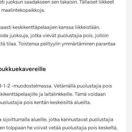
ti juoksun saadakseen sen takaisin. Tällaiset liikkeet
tä maalintekopaikkoja.
aasti keskikenttäpelaajien kanssa liikkeistään.
a juoksuja, jotka vievät puolustajia pois, jolloin
tä tilaa. Toistensa pelityylin ymmärtäminen parantaa
joukkuekavereille
3-1-2 -muodostelmassa. Vetämällä puolustajia pois
ikenttäpelaajille ja laitalinkkeille. Tämä voidaan
puolustajia pois kentän keskeisiltä alueilta.
ijoittumalla alueille, jotka kannustavat puolustajia
en tolppaan he voivat vetää puolustajia pois keskeltä,